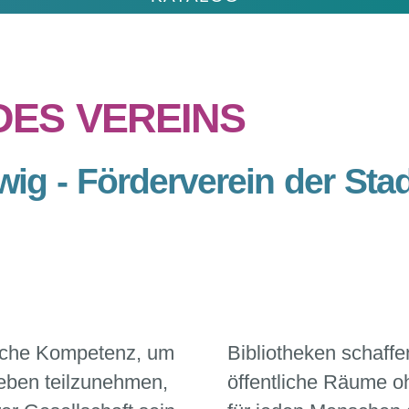
DES VEREINS
ig - Förderverein der Stad
liche Kompetenz, um
Bibliotheken schaffe
Leben teilzunehmen
,
öffentliche Räume o