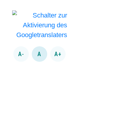
A-
A
A+