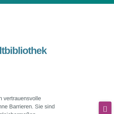
tbibliothek
n vertrauensvolle
hne Barrieren
. Sie sind
Öf
An