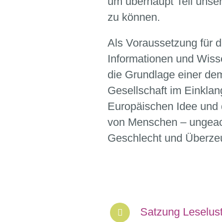
um überhaupt Teil unser
zu können.
Als
Voraussetzung für 
Informationen und Wiss
die
Grundlage einer de
Gesellschaft im Einklan
Europäischen Idee und 
von Menschen
– ungeac
Geschlecht und Überze
Satzung Leselust
Download PDF Datei