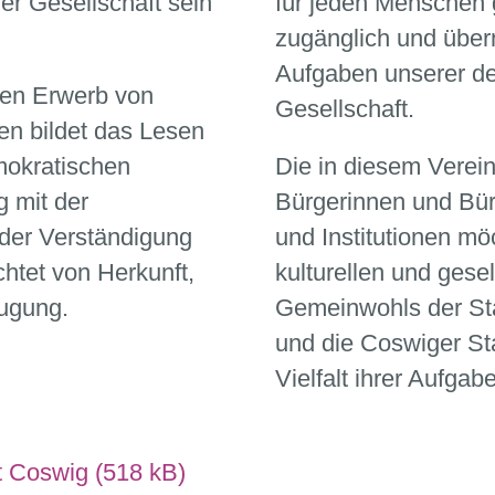
er Gesellschaft sein
für jeden Menschen
zugänglich und über
Aufgaben unserer d
den Erwerb von
Gesellschaft.
en
bildet das Lesen
mokratischen
Die in diesem Verei
g mit der
Bürgerinnen und Bür
der Verständigung
und Institutionen m
htet von Herkunft,
kulturellen und gesel
ugung.
Gemeinwohls der St
und die Coswiger Sta
Vielfalt ihrer Aufgab
 Coswig (518 kB)