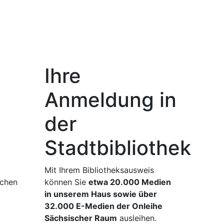
thek Coswig
Ihre
Anfragen per E-Mai
Öffnungszeiten
Anmeldung in
der
Stadtbibliothek
Mit Ihrem Bibliotheksausweis
können Sie
etwa 20.000 Medien
in unserem Haus sowie über
32.000 E-Medien der Onleihe
Sächsischer Raum
ausleihen.