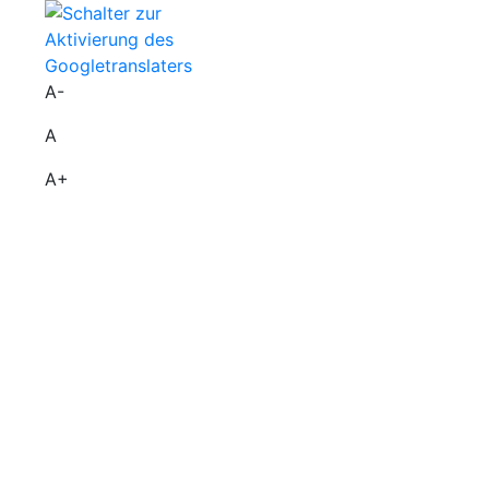
A-
A
A+